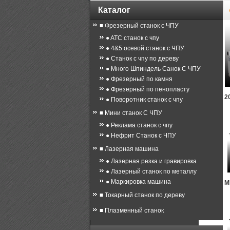
Каталог
■ Фрезерный станок с ЧПУ
● ATC станок с чпу
● 4&5 осевой станок с ЧПУ
● Станок с чпу по дереву
● Много Шпиндель Санок С ЧПУ
● Фрезерный по камня
● Фрезерный по пенопласту
2
● Поворотник станок с чпу
■ Мини станок С ЧПУ
● Реклама станок с чпу
● Нефрит Станок с ЧПУ
■ Лазерная машина
● Лазерная резка и гравировка
● Лазерный станок по металлу
● Маркировка машина
M
■ Токарный станок по дереву
■ Плазменный станок